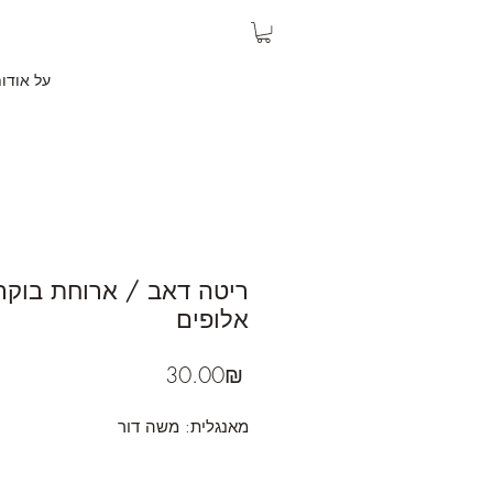
על אודו
ריטה דאב / ארוחת בוקר
אלופים
Price
‏30.00 ‏₪
מאנגלית: משה דור