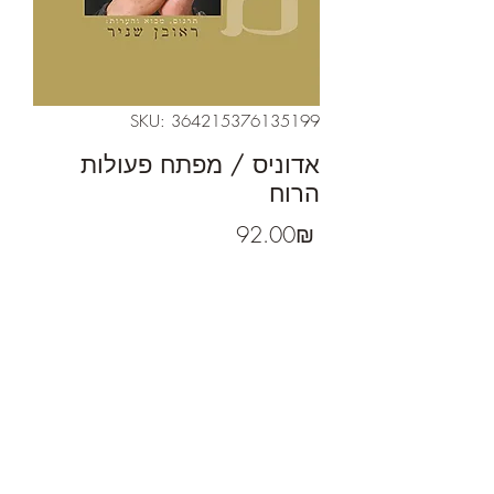
SKU: 364215376135199
אדוניס / מפתח פעולות
הרוח
Price
‏92.00 ‏₪
תרגום, מבוא והערות: ראובן שניר
2012
לרכישה
אפשר לקנות את הספר בביט מרפי
וייכרט 0522564345